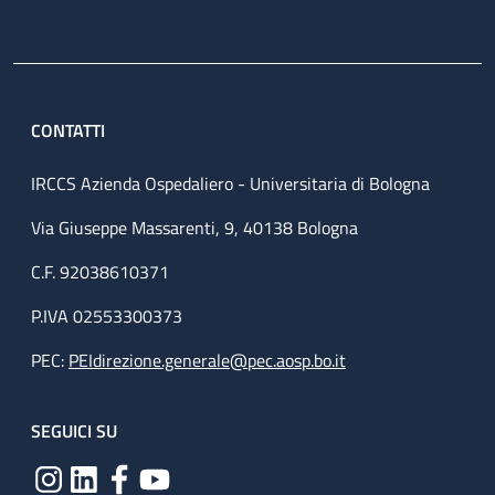
CONTATTI
IRCCS Azienda Ospedaliero - Universitaria di Bologna
Via Giuseppe Massarenti, 9, 40138 Bologna
C.F. 92038610371
P.IVA 02553300373
PEC:
PEIdirezione.generale@pec.aosp.bo.it
SEGUICI SU