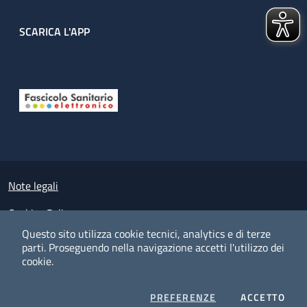
SCARICA L'APP
Useful links section
Small prints
Note legali
Cookies Policy
Questo sito utilizza cookie tecnici, analytics e di terze
Policy privacy e protezione del dato personale
parti.
Proseguendo nella navigazione accetti l'utilizzo dei
cookie.
Albo pretorio on-line
Dichiarazione di accessibilità
COOKIES
I CO
PREFERENZE
ACCETTO