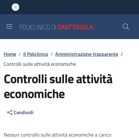
Salta al contenuto principale
Skip to footer content
Briciole di pane
Home
/
Il Policlinico
/
Amministrazione trasparente
/
Controlli sulle attività economiche
Controlli sulle attività
economiche
Condividi
Descrizione
Nessun controllo sulle attività economiche a carico