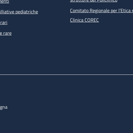
menti
Comitato Regionale per l’Etica 
lliative pediatriche
Clinica COREC
rari
e rare
ogna