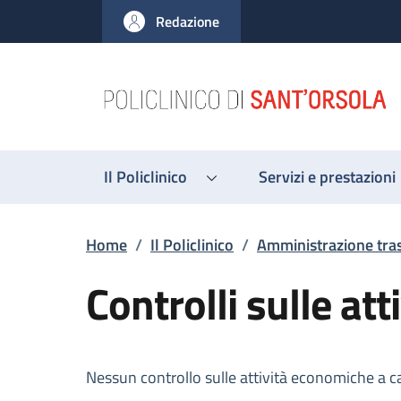
Salta al contenuto principale
Skip to footer content
Redazione
Il Policlinico
Servizi e prestazioni
Briciole di pane
Home
/
Il Policlinico
/
Amministrazione tra
Controlli sulle at
Descrizione
Nessun controllo sulle attività economiche a c