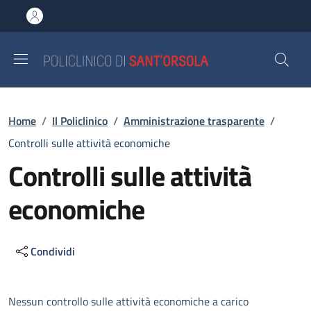
Salta al contenuto principale
Skip to footer content
Briciole di pane
Home
/
Il Policlinico
/
Amministrazione trasparente
/
Controlli sulle attività economiche
Controlli sulle attività
economiche
Condividi
Descrizione
Nessun controllo sulle attività economiche a carico