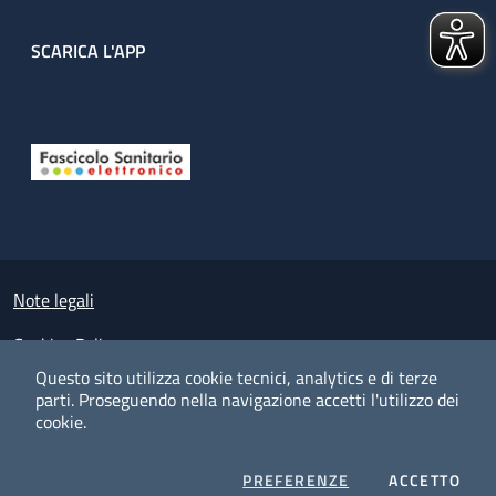
SCARICA L'APP
Useful links section
Small prints
Note legali
Cookies Policy
Questo sito utilizza cookie tecnici, analytics e di terze
Policy privacy e protezione del dato personale
parti.
Proseguendo nella navigazione accetti l'utilizzo dei
cookie.
Albo pretorio on-line
Dichiarazione di accessibilità
COOKIES
I CO
PREFERENZE
ACCETTO