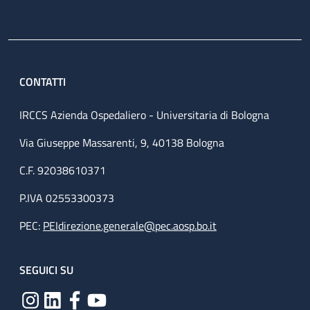
CONTATTI
IRCCS Azienda Ospedaliero - Universitaria di Bologna
Via Giuseppe Massarenti, 9, 40138 Bologna
C.F. 92038610371
P.IVA 02553300373
PEC:
PEIdirezione.generale@pec.aosp.bo.it
SEGUICI SU