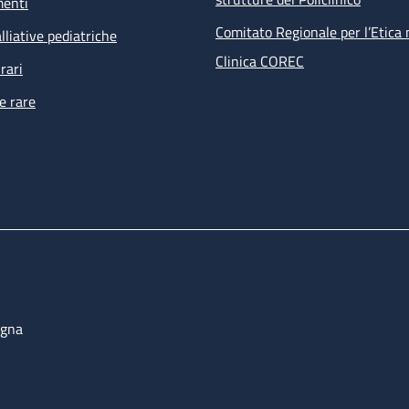
menti
Comitato Regionale per l’Etica 
lliative pediatriche
Clinica COREC
rari
e rare
ogna