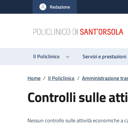
Salta al contenuto principale
Skip to footer content
Redazione
Il Policlinico
Servizi e prestazioni
Briciole di pane
Home
/
Il Policlinico
/
Amministrazione tra
Controlli sulle at
Descrizione
Nessun controllo sulle attività economiche a c