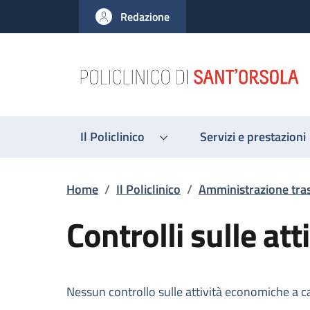
Salta al contenuto principale
Skip to footer content
Redazione
Il Policlinico
Servizi e prestazioni
Briciole di pane
Home
/
Il Policlinico
/
Amministrazione tra
Controlli sulle at
Descrizione
Nessun controllo sulle attività economiche a c