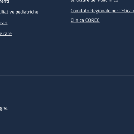
menti
Comitato Regionale per l’Etica 
lliative pediatriche
Clinica COREC
rari
e rare
ogna