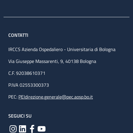
CONTATTI
IRCCS Azienda Ospedaliero - Universitaria di Bologna
Via Giuseppe Massarenti, 9, 40138 Bologna
C.F. 92038610371
P.IVA 02553300373
PEC:
PEIdirezione.generale@pec.aosp.bo.it
SEGUICI SU