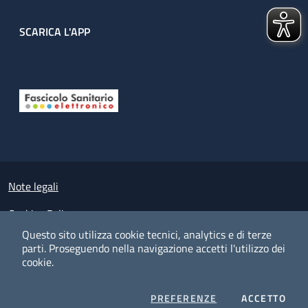
SCARICA L'APP
Useful links section
Small prints
Note legali
Cookies Policy
Questo sito utilizza cookie tecnici, analytics e di terze
Policy privacy e protezione del dato personale
parti.
Proseguendo nella navigazione accetti l'utilizzo dei
cookie.
Albo pretorio on-line
Dichiarazione di accessibilità
COOKIES
I CO
PREFERENZE
ACCETTO