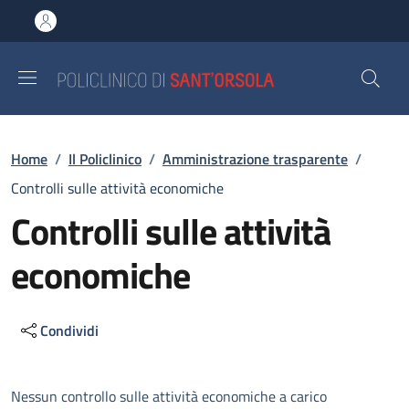
Salta al contenuto principale
Skip to footer content
Briciole di pane
Home
/
Il Policlinico
/
Amministrazione trasparente
/
Controlli sulle attività economiche
Controlli sulle attività
economiche
Condividi
Descrizione
Nessun controllo sulle attività economiche a carico