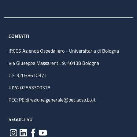
CONTATTI
IRCCS Azienda Ospedaliero - Universitaria di Bologna
Via Giuseppe Massarenti, 9, 40138 Bologna
C.F. 92038610371
P.IVA 02553300373
PEC:
PEIdirezione.generale@pec.aosp.bo.it
SEGUICI SU