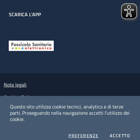
SCARICA L'APP
Useful links section
Small prints
Note legali
Cookies Policy
Questo sito utilizza cookie tecnici, analytics e di terze
Policy privacy e protezione del dato personale
parti.
Proseguendo nella navigazione accetti l'utilizzo dei
cookie.
Albo pretorio on-line
Dichiarazione di accessibilità
COOKIES
I CO
PREFERENZE
ACCETTO