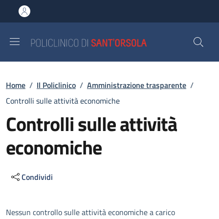
Salta al contenuto principale
Skip to footer content
Briciole di pane
Home
/
Il Policlinico
/
Amministrazione trasparente
/
Controlli sulle attività economiche
Controlli sulle attività
economiche
Condividi
Descrizione
Nessun controllo sulle attività economiche a carico