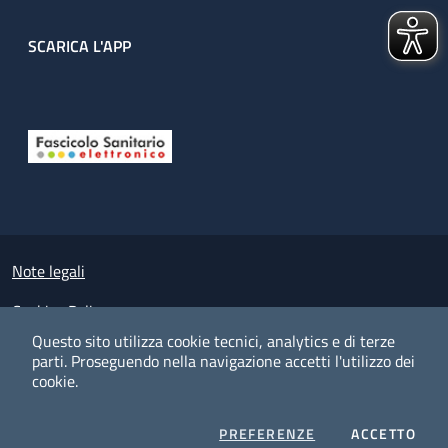
SCARICA L'APP
Useful links section
Small prints
Note legali
Cookies Policy
Questo sito utilizza cookie tecnici, analytics e di terze
Policy privacy e protezione del dato personale
parti.
Proseguendo nella navigazione accetti l'utilizzo dei
cookie.
Albo pretorio on-line
Dichiarazione di accessibilità
COOKIES
I CO
PREFERENZE
ACCETTO