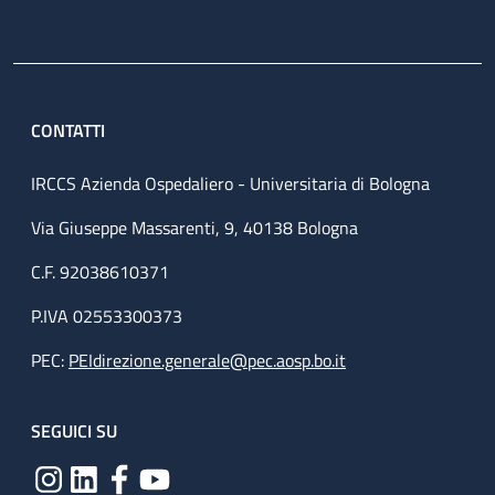
CONTATTI
IRCCS Azienda Ospedaliero - Universitaria di Bologna
Via Giuseppe Massarenti, 9, 40138 Bologna
C.F. 92038610371
P.IVA 02553300373
PEC:
PEIdirezione.generale@pec.aosp.bo.it
SEGUICI SU