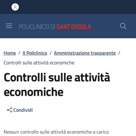
Salta al contenuto principale
Skip to footer content
Briciole di pane
Home
/
Il Policlinico
/
Amministrazione trasparente
/
Controlli sulle attività economiche
Controlli sulle attività
economiche
Condividi
Descrizione
Nessun controllo sulle attività economiche a carico