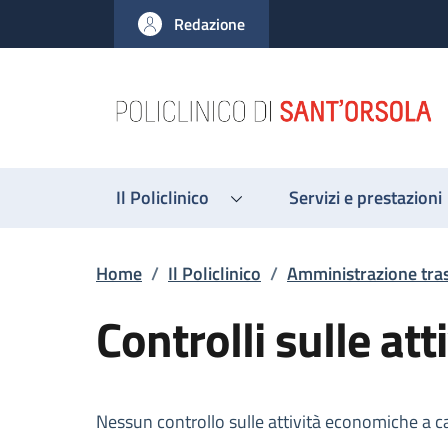
Salta al contenuto principale
Skip to footer content
Redazione
Il Policlinico
Servizi e prestazioni
Briciole di pane
Home
/
Il Policlinico
/
Amministrazione tra
Controlli sulle at
Descrizione
Nessun controllo sulle attività economiche a c