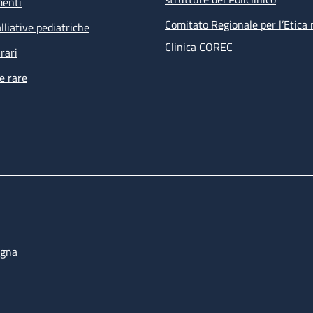
menti
Comitato Regionale per l’Etica 
lliative pediatriche
Clinica COREC
rari
e rare
ogna