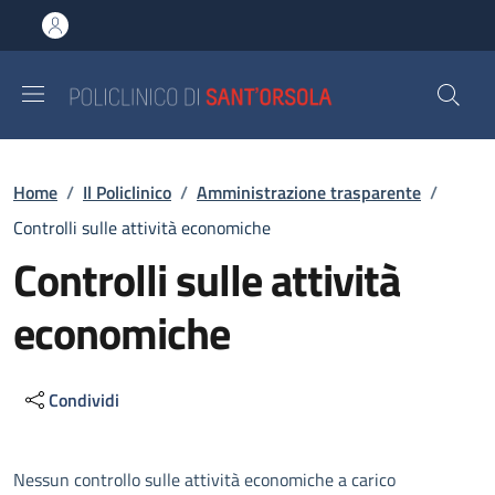
Salta al contenuto principale
Skip to footer content
Briciole di pane
Home
/
Il Policlinico
/
Amministrazione trasparente
/
Controlli sulle attività economiche
Controlli sulle attività
economiche
Condividi
Descrizione
Nessun controllo sulle attività economiche a carico