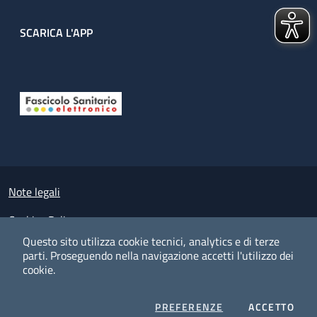
SCARICA L'APP
Useful links section
Small prints
Note legali
Cookies Policy
Questo sito utilizza cookie tecnici, analytics e di terze
Policy privacy e protezione del dato personale
parti.
Proseguendo nella navigazione accetti l'utilizzo dei
cookie.
Albo pretorio on-line
Dichiarazione di accessibilità
COOKIES
I CO
PREFERENZE
ACCETTO