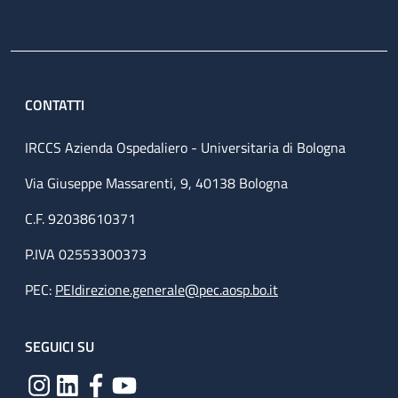
CONTATTI
IRCCS Azienda Ospedaliero - Universitaria di Bologna
Via Giuseppe Massarenti, 9, 40138 Bologna
C.F. 92038610371
P.IVA 02553300373
PEC:
PEIdirezione.generale@pec.aosp.bo.it
SEGUICI SU