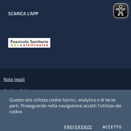
SCARICA L'APP
Useful links section
Small prints
Note legali
Cookies Policy
Questo sito utilizza cookie tecnici, analytics e di terze
Policy privacy e protezione del dato personale
parti.
Proseguendo nella navigazione accetti l'utilizzo dei
cookie.
Albo pretorio on-line
Dichiarazione di accessibilità
COOKIES
I CO
PREFERENZE
ACCETTO