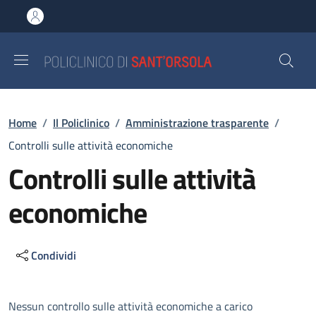
Salta al contenuto principale
Skip to footer content
Briciole di pane
Home
/
Il Policlinico
/
Amministrazione trasparente
/
Controlli sulle attività economiche
Controlli sulle attività
economiche
Condividi
Descrizione
Nessun controllo sulle attività economiche a carico