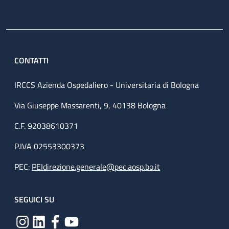
CONTATTI
IRCCS Azienda Ospedaliero - Universitaria di Bologna
Via Giuseppe Massarenti, 9, 40138 Bologna
C.F. 92038610371
P.IVA 02553300373
PEC:
PEIdirezione.generale@pec.aosp.bo.it
SEGUICI SU