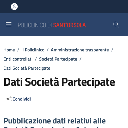
Salta al contenuto principale
Skip to footer content
Briciole di pane
Home
/
Il Policlinico
/
Amministrazione trasparente
/
Enti controllati
/
Società Partecipate
/
Dati Società Partecipate
Dati Società Partecipate
Condividi
Descrizione
Pubblicazione dati relativi alle