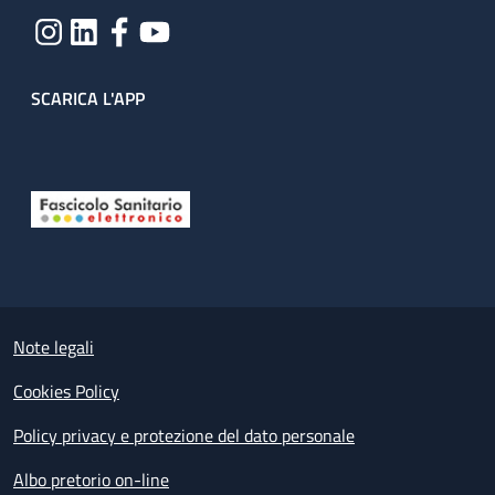
SCARICA L'APP
Useful links section
Small prints
Note legali
Cookies Policy
Policy privacy e protezione del dato personale
Albo pretorio on-line