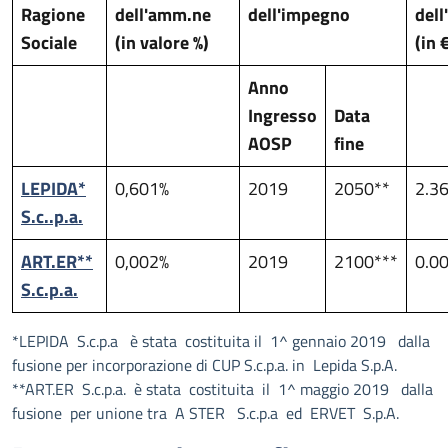
Ragione
dell'amm.ne
dell'impegno
del
Sociale
(in valore %)
(in 
Anno
Ingresso
Data
AOSP
fine
LEPIDA*
0,601%
2019
2050**
2.3
S.c..p.a.
ART.ER**
0,002%
2019
2100***
0.0
S.c.p.a.
*LEPIDA S.c.p.a è stata costituita il 1^ gennaio 2019 dalla
fusione per incorporazione di CUP S.c.p.a. in Lepida S.p.A.
**ART.ER S.c.p.a. è stata costituita il 1^ maggio 2019 dalla
fusione per unione tra A STER S.c.p.a ed ERVET S.p.A.