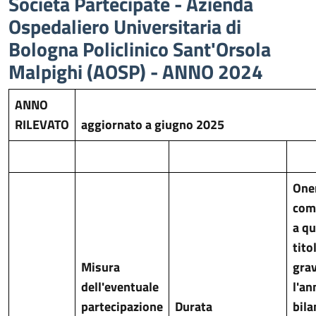
Società Partecipate - Azienda
Ospedaliero Universitaria di
Bologna Policlinico Sant'Orsola
Malpighi (AOSP) - ANNO 2024
ANNO
RILEVATO
aggiornato a giugno 2025
One
com
a qu
tito
Misura
gra
dell'eventuale
l'an
partecipazione
Durata
bila