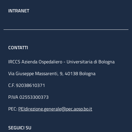
INTRANET
CONTATTI
IRCCS Azienda Ospedaliero - Universitaria di Bologna
Via Giuseppe Massarenti, 9, 40138 Bologna
C.F. 92038610371
P.IVA 02553300373
PEC:
PEIdirezione.generale@pec.aosp.bo.it
SEGUICI SU