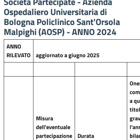
Società Partecipate - Azienda
Ospedaliero Universitaria di
Bologna Policlinico Sant'Orsola
Malpighi (AOSP) - ANNO 2024
ANNO
RILEVATO
aggiornato a giugno 2025
One
com
a qu
tito
Misura
gra
dell'eventuale
l'an
partecipazione
Durata
bila