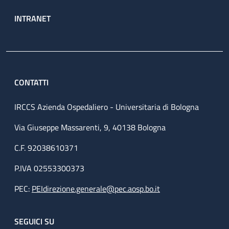
INTRANET
CONTATTI
IRCCS Azienda Ospedaliero - Universitaria di Bologna
Via Giuseppe Massarenti, 9, 40138 Bologna
C.F. 92038610371
P.IVA 02553300373
PEC:
PEIdirezione.generale@pec.aosp.bo.it
SEGUICI SU