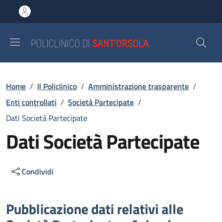
Salta al contenuto principale
Skip to footer content
Briciole di pane
Home
/
Il Policlinico
/
Amministrazione trasparente
/
Enti controllati
/
Società Partecipate
/
Dati Società Partecipate
Dati Società Partecipate
Condividi
Descrizione
Pubblicazione dati relativi alle