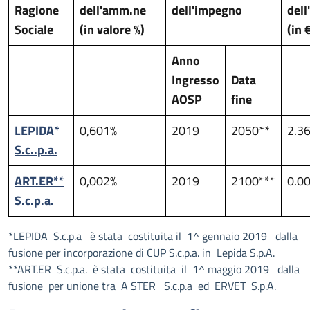
Ragione
dell'amm.ne
dell'impegno
del
Sociale
(in valore %)
(in 
Anno
Ingresso
Data
AOSP
fine
LEPIDA*
0,601%
2019
2050**
2.3
S.c..p.a.
ART.ER**
0,002%
2019
2100***
0.0
S.c.p.a.
*LEPIDA S.c.p.a è stata costituita il 1^ gennaio 2019 dalla
fusione per incorporazione di CUP S.c.p.a. in Lepida S.p.A.
**ART.ER S.c.p.a. è stata costituita il 1^ maggio 2019 dalla
fusione per unione tra A STER S.c.p.a ed ERVET S.p.A.