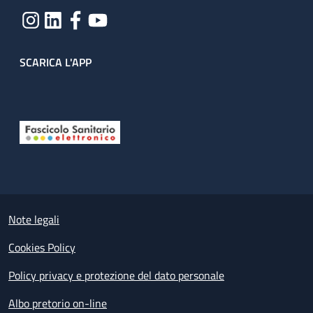
SCARICA L'APP
Useful links section
Small prints
Note legali
Cookies Policy
Policy privacy e protezione del dato personale
Albo pretorio on-line