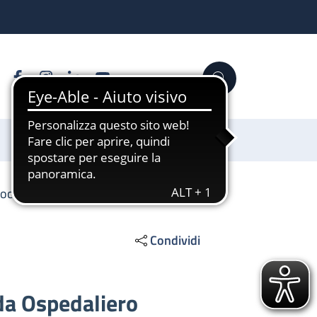
Facebook
Instagram
Linkedin
YouTube
Cerca
Sostienici
Società Partecipate
Condividi
nda Ospedaliero