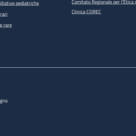
Comitato Regionale per l’Etica 
lliative pediatriche
Clinica COREC
rari
e rare
ogna