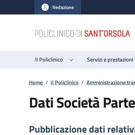
Salta al contenuto principale
Skip to footer content
Redazione
Il Policlinico
Servizi e prestazioni
Briciole di pane
Home
/
Il Policlinico
/
Amministrazione tra
Dati Società Part
Descrizione
Pubblicazione dati relativ