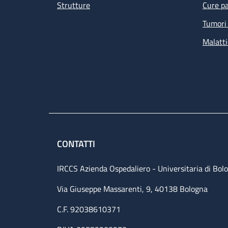
Strutture
Cure pa
Tumori 
Malatti
CONTATTI
IRCCS Azienda Ospedaliero - Universitaria di Bol
Via Giuseppe Massarenti, 9, 40138 Bologna
C.F. 92038610371