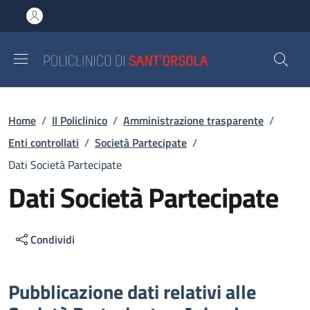
Salta al contenuto principale
Skip to footer content
Briciole di pane
Home
/
Il Policlinico
/
Amministrazione trasparente
/
Enti controllati
/
Società Partecipate
/
Dati Società Partecipate
Dati Società Partecipate
Condividi
Descrizione
Pubblicazione dati relativi alle