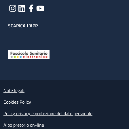
SCARICA L'APP
Useful links section
Small prints
Note legali
Cookies Policy
Policy privacy e protezione del dato personale
Albo pretorio on-line