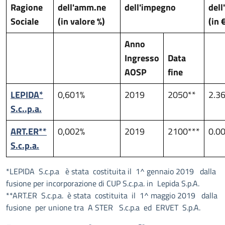
Ragione
dell'amm.ne
dell'impegno
del
Sociale
(in valore %)
(in 
Anno
Ingresso
Data
AOSP
fine
LEPIDA*
0,601%
2019
2050**
2.3
S.c..p.a.
ART.ER**
0,002%
2019
2100***
0.0
S.c.p.a.
*LEPIDA S.c.p.a è stata costituita il 1^ gennaio 2019 dalla
fusione per incorporazione di CUP S.c.p.a. in Lepida S.p.A.
**ART.ER S.c.p.a. è stata costituita il 1^ maggio 2019 dalla
fusione per unione tra A STER S.c.p.a ed ERVET S.p.A.