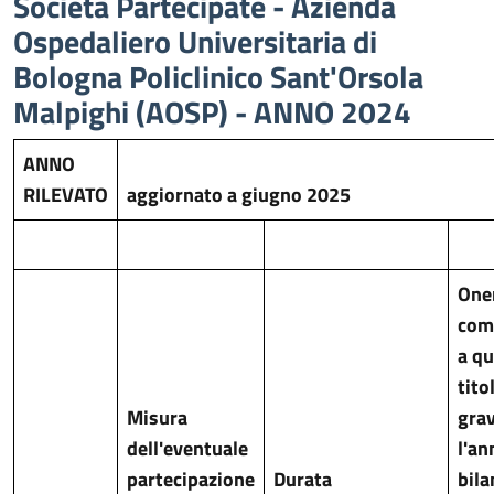
Società Partecipate - Azienda
Ospedaliero Universitaria di
Bologna Policlinico Sant'Orsola
Malpighi (AOSP) - ANNO 2024
ANNO
RILEVATO
aggiornato a giugno 2025
One
com
a qu
tito
Misura
gra
dell'eventuale
l'an
partecipazione
Durata
bila