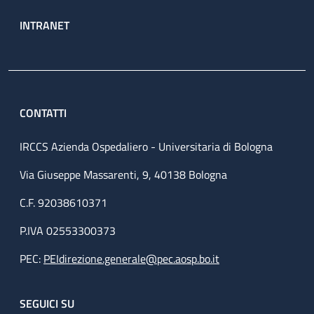
INTRANET
CONTATTI
IRCCS Azienda Ospedaliero - Universitaria di Bologna
Via Giuseppe Massarenti, 9, 40138 Bologna
C.F. 92038610371
P.IVA 02553300373
PEC:
PEIdirezione.generale@pec.aosp.bo.it
SEGUICI SU