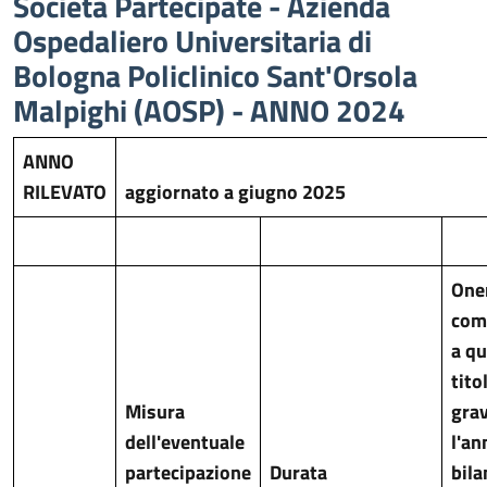
Società Partecipate - Azienda
Ospedaliero Universitaria di
Bologna Policlinico Sant'Orsola
Malpighi (AOSP) - ANNO 2024
ANNO
RILEVATO
aggiornato a giugno 2025
One
com
a qu
tito
Misura
gra
dell'eventuale
l'an
partecipazione
Durata
bila