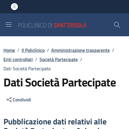
Salta al contenuto principale
Skip to footer content
Briciole di pane
Home
/
Il Policlinico
/
Amministrazione trasparente
/
Enti controllati
/
Società Partecipate
/
Dati Società Partecipate
Dati Società Partecipate
Condividi
Descrizione
Pubblicazione dati relativi alle