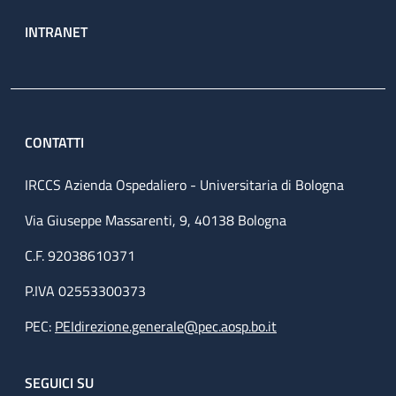
INTRANET
CONTATTI
IRCCS Azienda Ospedaliero - Universitaria di Bologna
Via Giuseppe Massarenti, 9, 40138 Bologna
C.F. 92038610371
P.IVA 02553300373
PEC:
PEIdirezione.generale@pec.aosp.bo.it
SEGUICI SU