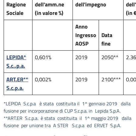
Ragione
dell'amm.ne
dell'impegno
del
Sociale
(in valore %)
(in 
Anno
Ingresso
Data
AOSP
fine
LEPIDA*
0,601%
2019
2050**
2.3
S.c..p.a.
ART.ER**
0,002%
2019
2100***
0.0
S.c.p.a.
*LEPIDA S.c.p.a è stata costituita il 1^ gennaio 2019 dalla
fusione per incorporazione di CUP S.c.p.a. in Lepida S.p.A.
**ART.ER S.c.p.a. è stata costituita il 1^ maggio 2019 dalla
fusione per unione tra A STER S.c.p.a ed ERVET S.p.A.