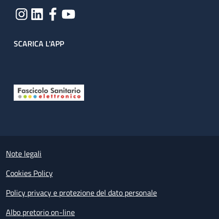
SCARICA L'APP
Useful links section
Small prints
Note legali
Cookies Policy
Policy privacy e protezione del dato personale
Albo pretorio on-line