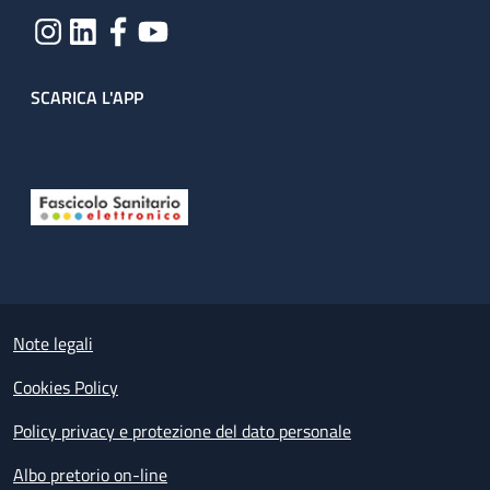
SCARICA L'APP
Useful links section
Small prints
Note legali
Cookies Policy
Policy privacy e protezione del dato personale
Albo pretorio on-line