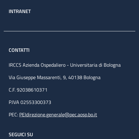
INTRANET
CONTATTI
IRCCS Azienda Ospedaliero - Universitaria di Bologna
Via Giuseppe Massarenti, 9, 40138 Bologna
C.F. 92038610371
P.IVA 02553300373
PEC:
PEIdirezione.generale@pec.aosp.bo.it
SEGUICI SU