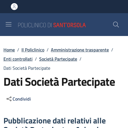
Salta al contenuto principale
Skip to footer content
Briciole di pane
Home
/
Il Policlinico
/
Amministrazione trasparente
/
Enti controllati
/
Società Partecipate
/
Dati Società Partecipate
Dati Società Partecipate
Condividi
Descrizione
Pubblicazione dati relativi alle