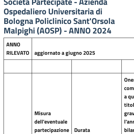
Società Partecipate - Azienda
Ospedaliero Universitaria di
Bologna Policlinico Sant'Orsola
Malpighi (AOSP) - ANNO 2024
ANNO
RILEVATO
aggiornato a giugno 2025
One
com
a qu
tito
Misura
gra
dell'eventuale
l'an
partecipazione
Durata
bila