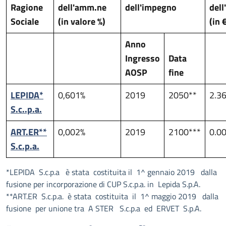
Ragione
dell'amm.ne
dell'impegno
del
Sociale
(in valore %)
(in 
Anno
Ingresso
Data
AOSP
fine
LEPIDA*
0,601%
2019
2050**
2.3
S.c..p.a.
ART.ER**
0,002%
2019
2100***
0.0
S.c.p.a.
*LEPIDA S.c.p.a è stata costituita il 1^ gennaio 2019 dalla
fusione per incorporazione di CUP S.c.p.a. in Lepida S.p.A.
**ART.ER S.c.p.a. è stata costituita il 1^ maggio 2019 dalla
fusione per unione tra A STER S.c.p.a ed ERVET S.p.A.