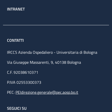
INTRANET
CONTATTI
IRCCS Azienda Ospedaliero - Universitaria di Bologna
Via Giuseppe Massarenti, 9, 40138 Bologna
C.F. 92038610371
P.IVA 02553300373
PEC:
PEIdirezione.generale@pec.aosp.bo.it
SEGUICI SU