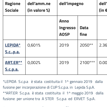
Ragione
dell'amm.ne
dell'impegno
del
Sociale
(in valore %)
(in 
Anno
Ingresso
Data
AOSP
fine
LEPIDA*
0,601%
2019
2050**
2.3
S.c..p.a.
ART.ER**
0,002%
2019
2100***
0.0
S.c.p.a.
*LEPIDA S.c.p.a è stata costituita il 1^ gennaio 2019 dalla
fusione per incorporazione di CUP S.c.p.a. in Lepida S.p.A.
**ART.ER S.c.p.a. è stata costituita il 1^ maggio 2019 dalla
fusione per unione tra A STER S.c.p.a ed ERVET S.p.A.