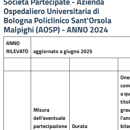
Società Partecipate - Azienda
Ospedaliero Universitaria di
Bologna Policlinico Sant'Orsola
Malpighi (AOSP) - ANNO 2024
ANNO
RILEVATO
aggiornato a giugno 2025
One
com
a qu
tito
Misura
gra
dell'eventuale
l'an
partecipazione
Durata
bila