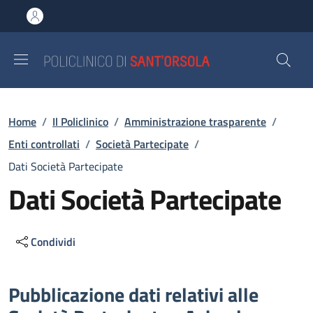
Salta al contenuto principale
Skip to footer content
Briciole di pane
Home
/
Il Policlinico
/
Amministrazione trasparente
/
Enti controllati
/
Società Partecipate
/
Dati Società Partecipate
Dati Società Partecipate
Condividi
Descrizione
Pubblicazione dati relativi alle