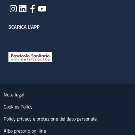
SCARICA L'APP
Useful links section
Small prints
Note legali
Cookies Policy
Policy privacy e protezione del dato personale
Albo pretorio on-line