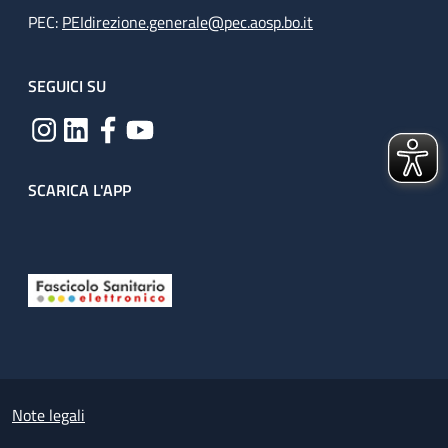
PEC:
PEIdirezione.generale@pec.aosp.bo.it
SEGUICI SU
SCARICA L'APP
Useful links section
Small prints
Note legali