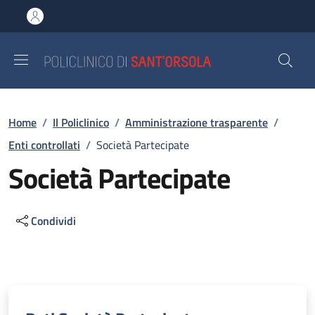
Salta al contenuto principale
Skip to footer content
Briciole di pane
Home
/
Il Policlinico
/
Amministrazione trasparente
/
Enti controllati
/
Società Partecipate
Società Partecipate
Condividi
Descrizione