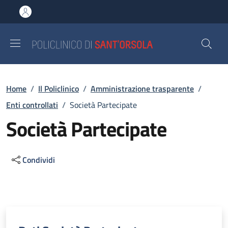
Salta al contenuto principale
Skip to footer content
Briciole di pane
Home
/
Il Policlinico
/
Amministrazione trasparente
/
Enti controllati
/
Società Partecipate
Società Partecipate
Condividi
Descrizione