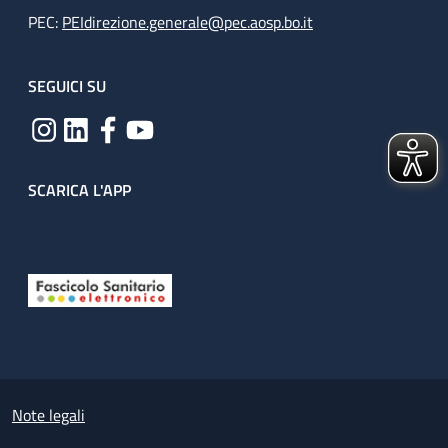
PEC:
PEIdirezione.generale@pec.aosp.bo.it
SEGUICI SU
SCARICA L'APP
Useful links section
Small prints
Note legali