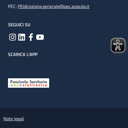
PEC:
PEIdirezione.generale@pec.aosp.bo.it
SEGUICI SU
SCARICA L'APP
Useful links section
Small prints
Note legali