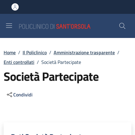
Salta al contenuto principale
Skip to footer content
Briciole di pane
Home
/
Il Policlinico
/
Amministrazione trasparente
/
Enti controllati
/
Società Partecipate
Società Partecipate
Condividi
Descrizione