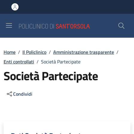
Salta al contenuto principale
Skip to footer content
Briciole di pane
Home
/
Il Policlinico
/
Amministrazione trasparente
/
Enti controllati
/
Società Partecipate
Società Partecipate
Condividi
Descrizione