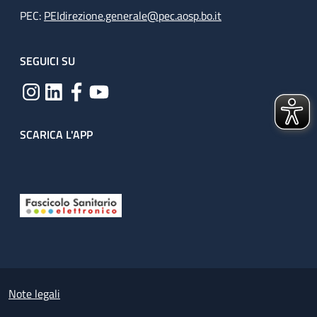
PEC:
PEIdirezione.generale@pec.aosp.bo.it
SEGUICI SU
SCARICA L'APP
Useful links section
Small prints
Note legali