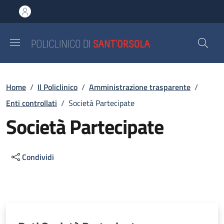
Salta al contenuto principale
Skip to footer content
Briciole di pane
Home
/
Il Policlinico
/
Amministrazione trasparente
/
Enti controllati
/
Società Partecipate
Società Partecipate
Condividi
Descrizione