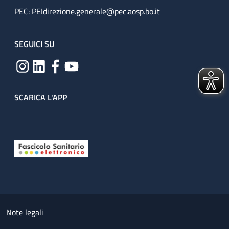
PEC:
PEIdirezione.generale@pec.aosp.bo.it
SEGUICI SU
SCARICA L'APP
Useful links section
Small prints
Note legali