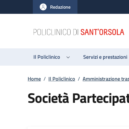
Salta al contenuto principale
Skip to footer content
Redazione
Il Policlinico
Servizi e prestazioni
Briciole di pane
Home
/
Il Policlinico
/
Amministrazione tra
Società Partecipa
Descrizione