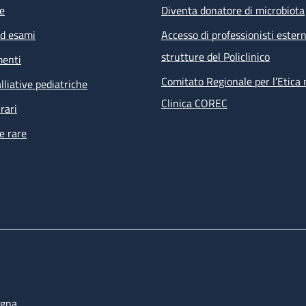
e
Diventa donatore di microbiota
ed esami
Accesso di professionisti estern
strutture del Policlinico
menti
Comitato Regionale per l’Etica 
lliative pediatriche
Clinica COREC
rari
e rare
ogna