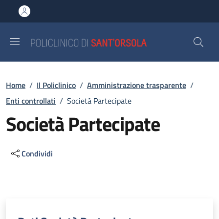
Salta al contenuto principale
Skip to footer content
Briciole di pane
Home
/
Il Policlinico
/
Amministrazione trasparente
/
Enti controllati
/
Società Partecipate
Società Partecipate
Condividi
Descrizione