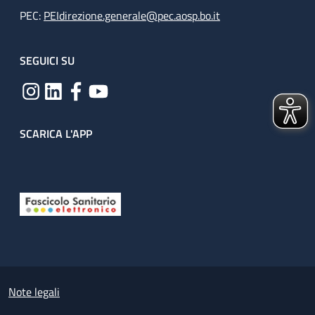
PEC:
PEIdirezione.generale@pec.aosp.bo.it
SEGUICI SU
SCARICA L'APP
Useful links section
Small prints
Note legali