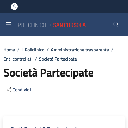
Salta al contenuto principale
Skip to footer content
Briciole di pane
Home
/
Il Policlinico
/
Amministrazione trasparente
/
Enti controllati
/
Società Partecipate
Società Partecipate
Condividi
Descrizione