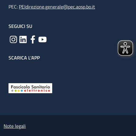
PEC:
PEIdirezione.generale@pec.aosp.bo.it
SEGUICI SU
SCARICA L'APP
Useful links section
Small prints
Note legali