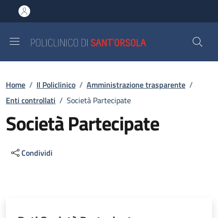
Salta al contenuto principale
Skip to footer content
Briciole di pane
Home
/
Il Policlinico
/
Amministrazione trasparente
/
Enti controllati
/
Società Partecipate
Società Partecipate
Condividi
Descrizione