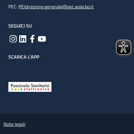
PEC:
PEIdirezione.generale@pec.aosp.bo.it
SEGUICI SU
SCARICA L'APP
Useful links section
Small prints
Note legali