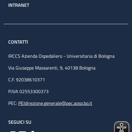
INTRANET
CONTATTI
IRCCS Azienda Ospedaliero - Universitaria di Bologna
Via Giuseppe Massarenti, 9, 40138 Bologna
C.F. 92038610371
P.IVA 02553300373
PEC:
PEIdirezione.generale@pec.aosp.bo.it
SEGUICI SU