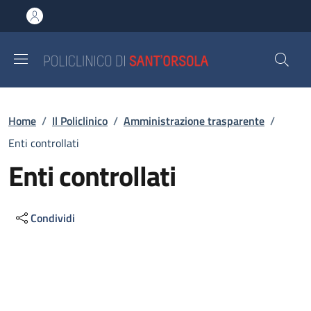
Salta al contenuto principale
Skip to footer content
Briciole di pane
Home
/
Il Policlinico
/
Amministrazione trasparente
/
Enti controllati
Enti controllati
Condividi
Descrizione