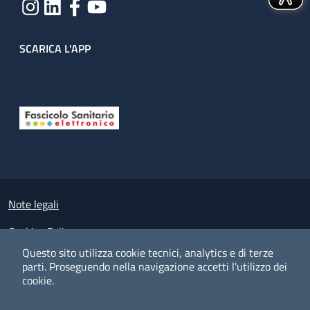
SCARICA L'APP
Useful links section
Small prints
Note legali
Cookies Policy
Questo sito utilizza cookie tecnici, analytics e di terze
Policy privacy e protezione del dato personale
parti.
Proseguendo nella navigazione accetti l'utilizzo dei
cookie.
Albo pretorio on-line