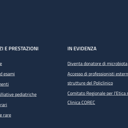
ZI E PRESTAZIONI
IN EVIDENZA
e
Diventa donatore di microbiota
ed esami
Accesso di professionisti estern
strutture del Policlinico
menti
Comitato Regionale per l’Etica 
lliative pediatriche
Clinica COREC
rari
e rare