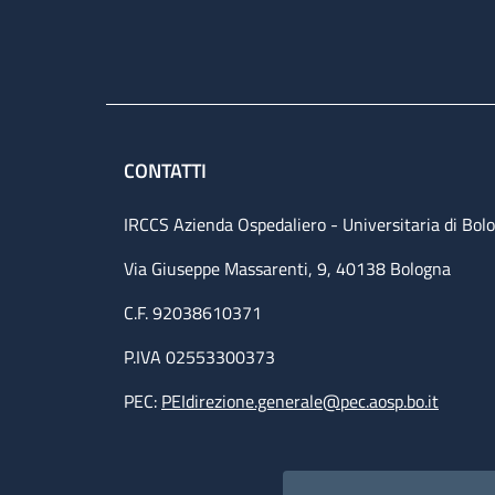
CONTATTI
IRCCS Azienda Ospedaliero - Universitaria di Bol
Via Giuseppe Massarenti, 9, 40138 Bologna
C.F. 92038610371
P.IVA 02553300373
PEC:
PEIdirezione.generale@pec.aosp.bo.it