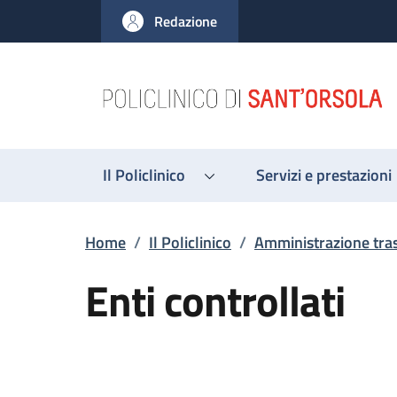
Salta al contenuto principale
Skip to footer content
Redazione
Il Policlinico
Servizi e prestazioni
Briciole di pane
Home
/
Il Policlinico
/
Amministrazione tra
Enti controllati
Descrizione