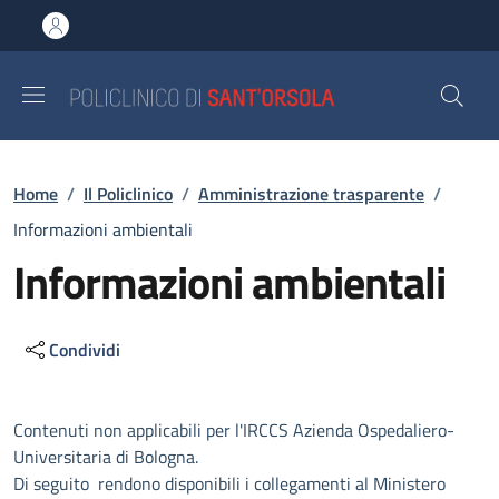
Salta al contenuto principale
Skip to footer content
Briciole di pane
Home
/
Il Policlinico
/
Amministrazione trasparente
/
Informazioni ambientali
Informazioni ambientali
Condividi
Descrizione
Contenuti non applicabili per l'IRCCS Azienda Ospedaliero-
Universitaria di Bologna.
Di seguito rendono disponibili i collegamenti al Ministero