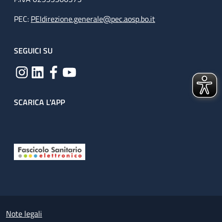
PEC:
PEIdirezione.generale@pec.aosp.bo.it
SEGUICI SU
SCARICA L'APP
Useful links section
Small prints
Note legali