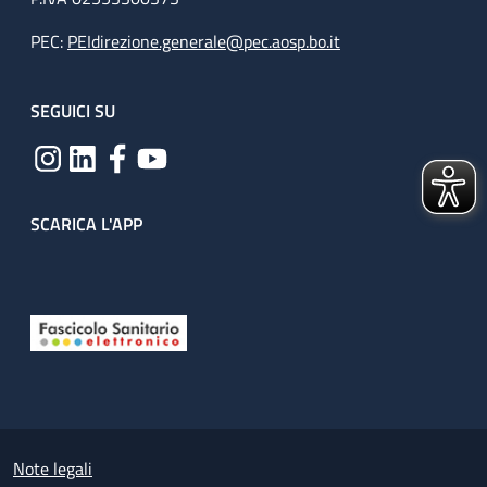
PEC:
PEIdirezione.generale@pec.aosp.bo.it
SEGUICI SU
SCARICA L'APP
Useful links section
Small prints
Note legali