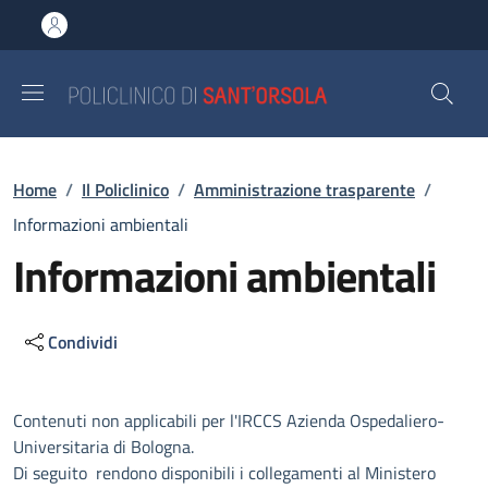
Salta al contenuto principale
Skip to footer content
Briciole di pane
Home
/
Il Policlinico
/
Amministrazione trasparente
/
Informazioni ambientali
Informazioni ambientali
Condividi
Descrizione
Contenuti non applicabili per l'IRCCS Azienda Ospedaliero-
Universitaria di Bologna.
Di seguito rendono disponibili i collegamenti al Ministero