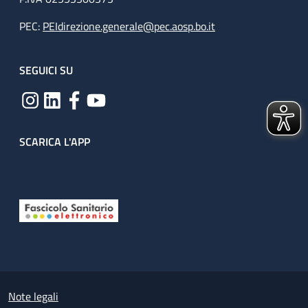
PEC:
PEIdirezione.generale@pec.aosp.bo.it
SEGUICI SU
SCARICA L'APP
Useful links section
Small prints
Note legali