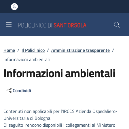
Salta al contenuto principale
Skip to footer content
Briciole di pane
Home
/
Il Policlinico
/
Amministrazione trasparente
/
Informazioni ambientali
Informazioni ambientali
Condividi
Descrizione
Contenuti non applicabili per l'IRCCS Azienda Ospedaliero-
Universitaria di Bologna.
Di seguito rendono disponibili i collegamenti al Ministero