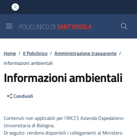
Salta al contenuto principale
Skip to footer content
Briciole di pane
Home
/
Il Policlinico
/
Amministrazione trasparente
/
Informazioni ambientali
Informazioni ambientali
Condividi
Descrizione
Contenuti non applicabili per l'IRCCS Azienda Ospedaliero-
Universitaria di Bologna.
Di seguito rendono disponibili i collegamenti al Ministero