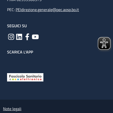
PEC:
PEIdirezione.generale@pec.aosp.bo.it
SEGUICI SU
SCARICA L'APP
Useful links section
Small prints
Note legali