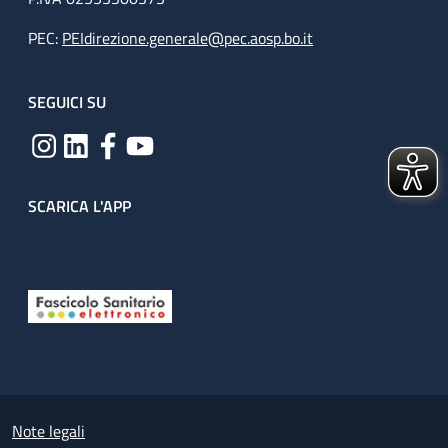
PEC:
PEIdirezione.generale@pec.aosp.bo.it
SEGUICI SU
SCARICA L'APP
Useful links section
Small prints
Note legali