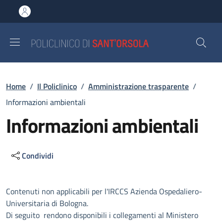
Salta al contenuto principale
Skip to footer content
Briciole di pane
Home
/
Il Policlinico
/
Amministrazione trasparente
/
Informazioni ambientali
Informazioni ambientali
Condividi
Descrizione
Contenuti non applicabili per l'IRCCS Azienda Ospedaliero-
Universitaria di Bologna.
Di seguito rendono disponibili i collegamenti al Ministero