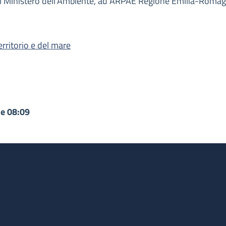
al Ministero dell’Ambiente, ad ARPAE Regione Emilia-Romagna
erritorio e del mare
le 08:09