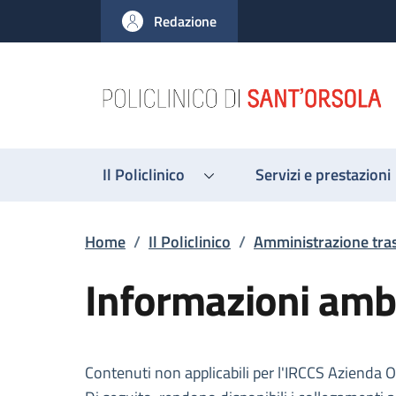
Salta al contenuto principale
Skip to footer content
Redazione
Il Policlinico
Servizi e prestazioni
Briciole di pane
Home
/
Il Policlinico
/
Amministrazione tra
Informazioni ambi
Descrizione
Contenuti non applicabili per l'IRCCS Azienda 