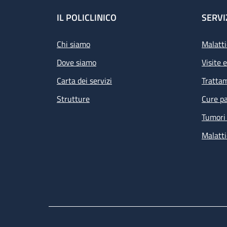
Footer
IL POLICLINICO
SERVI
Chi siamo
Malatti
Dove siamo
Visite 
Carta dei servizi
Tratta
Strutture
Cure pa
Tumori 
Malatti