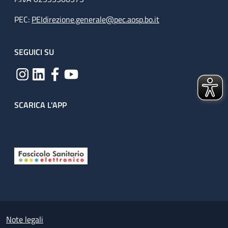
PEC:
PEIdirezione.generale@pec.aosp.bo.it
SEGUICI SU
SCARICA L'APP
Useful links section
Small prints
Note legali