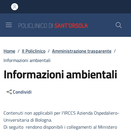
Salta al contenuto principale
Skip to footer content
Briciole di pane
Home
/
Il Policlinico
/
Amministrazione trasparente
/
Informazioni ambientali
Informazioni ambientali
Condividi
Descrizione
Contenuti non applicabili per l'IRCCS Azienda Ospedaliero-
Universitaria di Bologna.
Di seguito rendono disponibili i collegamenti al Ministero