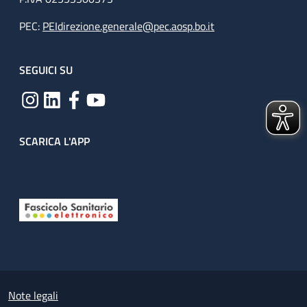
PEC:
PEIdirezione.generale@pec.aosp.bo.it
SEGUICI SU
SCARICA L'APP
Useful links section
Small prints
Note legali