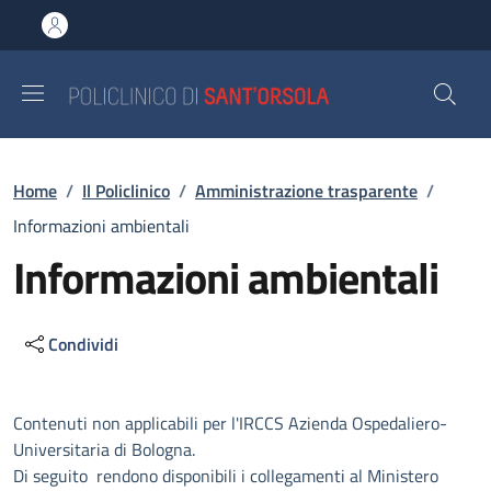
Salta al contenuto principale
Skip to footer content
Briciole di pane
Home
/
Il Policlinico
/
Amministrazione trasparente
/
Informazioni ambientali
Informazioni ambientali
Condividi
Descrizione
Contenuti non applicabili per l'IRCCS Azienda Ospedaliero-
Universitaria di Bologna.
Di seguito rendono disponibili i collegamenti al Ministero