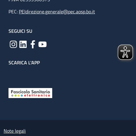
PEC:
PEIdirezione.generale@pec.aosp.bo.it
SEGUICI SU
SCARICA L'APP
Useful links section
Small prints
Note legali