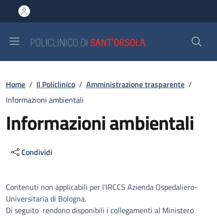
Salta al contenuto principale
Skip to footer content
Briciole di pane
Home
/
Il Policlinico
/
Amministrazione trasparente
/
Informazioni ambientali
Informazioni ambientali
Condividi
Descrizione
Contenuti non applicabili per l'IRCCS Azienda Ospedaliero-
Universitaria di Bologna.
Di seguito rendono disponibili i collegamenti al Ministero