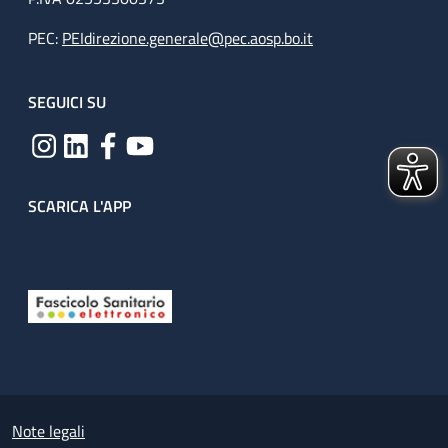
PEC:
PEIdirezione.generale@pec.aosp.bo.it
SEGUICI SU
SCARICA L'APP
Useful links section
Small prints
Note legali