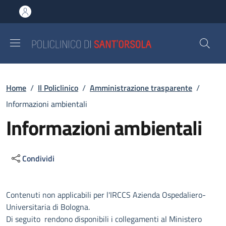
Salta al contenuto principale
Skip to footer content
Briciole di pane
Home
/
Il Policlinico
/
Amministrazione trasparente
/
Informazioni ambientali
Informazioni ambientali
Condividi
Descrizione
Contenuti non applicabili per l'IRCCS Azienda Ospedaliero-
Universitaria di Bologna.
Di seguito rendono disponibili i collegamenti al Ministero