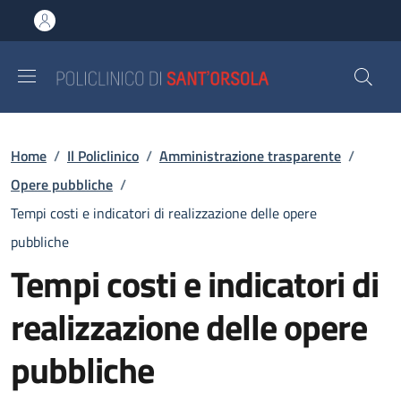
Salta al contenuto principale
Skip to footer content
Briciole di pane
Home
/
Il Policlinico
/
Amministrazione trasparente
/
Opere pubbliche
/
Tempi costi e indicatori di realizzazione delle opere
pubbliche
Tempi costi e indicatori di
realizzazione delle opere
pubbliche