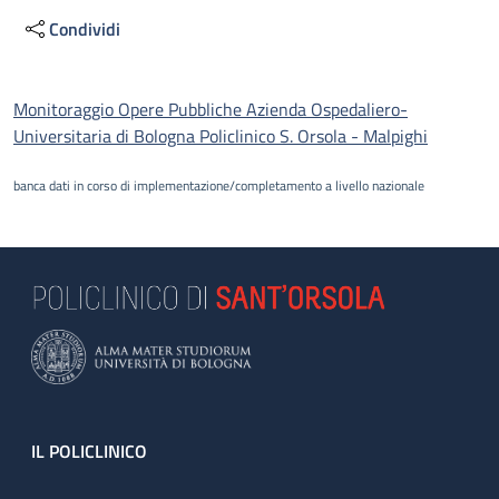
Condividi
Descrizione
Monitoraggio Opere Pubbliche Azienda Ospedaliero-
Universitaria di Bologna Policlinico S. Orsola - Malpighi
banca dati in corso di implementazione/completamento a livello nazionale
Footer
IL POLICLINICO