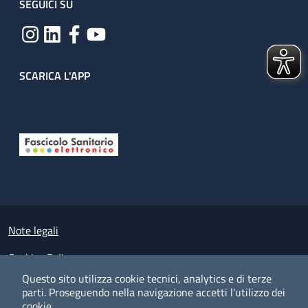
SEGUICI SU
SCARICA L'APP
Useful links section
Small prints
Note legali
Cookies Policy
Questo sito utilizza cookie tecnici, analytics e di terze
Policy privacy e protezione del dato personale
parti.
Proseguendo nella navigazione accetti l'utilizzo dei
cookie.