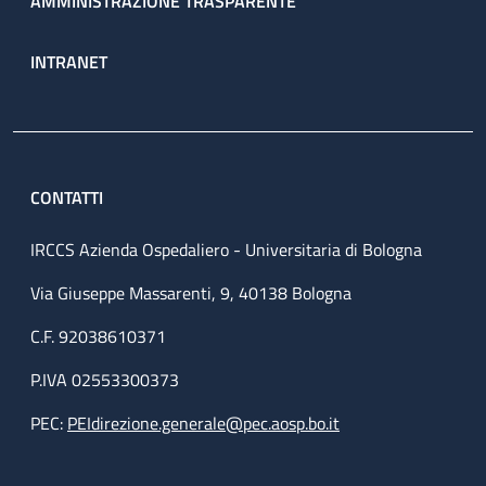
AMMINISTRAZIONE TRASPARENTE
INTRANET
CONTATTI
IRCCS Azienda Ospedaliero - Universitaria di Bologna
Via Giuseppe Massarenti, 9, 40138 Bologna
C.F. 92038610371
P.IVA 02553300373
PEC:
PEIdirezione.generale@pec.aosp.bo.it