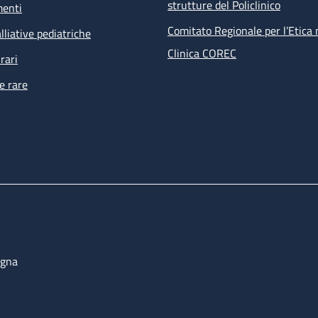
strutture del Policlinico
menti
Comitato Regionale per l’Etica 
lliative pediatriche
Clinica COREC
rari
e rare
ogna