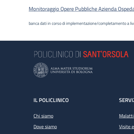
Descrizione
Monitoraggio Opere Pubbliche Azienda Ospedalie
banca dati in corso di implementazione/completamento a liv
Footer
IL POLICLINICO
SERVI
Chi siamo
Malatti
Dove siamo
Visite 