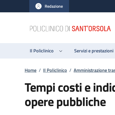
Salta al contenuto principale
Skip to footer content
Redazione
Il Policlinico
Servizi e prestazioni
Briciole di pane
Home
/
Il Policlinico
/
Amministrazione tra
Tempi costi e indi
opere pubbliche