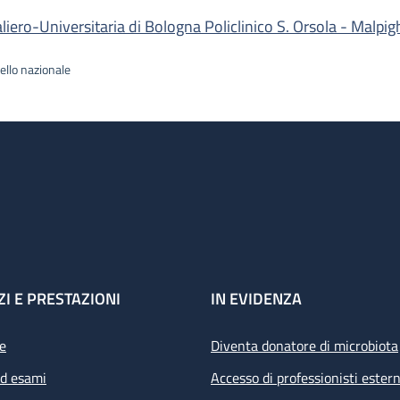
ro-Universitaria di Bologna Policlinico S. Orsola - Malpig
ello nazionale
ZI E PRESTAZIONI
IN EVIDENZA
e
Diventa donatore di microbiota
ed esami
Accesso di professionisti estern