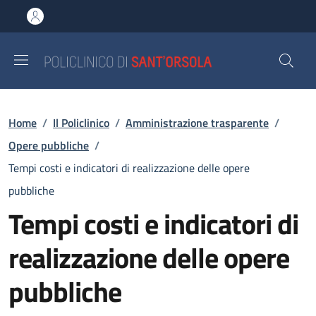
Salta al contenuto principale
Skip to footer content
Briciole di pane
Home
/
Il Policlinico
/
Amministrazione trasparente
/
Opere pubbliche
/
Tempi costi e indicatori di realizzazione delle opere
pubbliche
Tempi costi e indicatori di
realizzazione delle opere
pubbliche