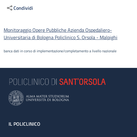
Condividi
Descrizione
Monitoraggio Opere Pubbliche Azienda Ospedaliero-
Universitaria di Bologna Policlinico S. Orsola - Malpighi
banca dati in corso di implementazione/completamento a livello nazionale
Footer
IL POLICLINICO