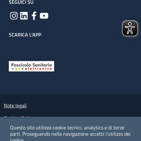
SEGUICI SU
SCARICA L'APP
Useful links section
Small prints
Note legali
Cookies Policy
Questo sito utilizza cookie tecnici, analytics e di terze
Policy privacy e protezione del dato personale
parti.
Proseguendo nella navigazione accetti l'utilizzo dei
cookie.