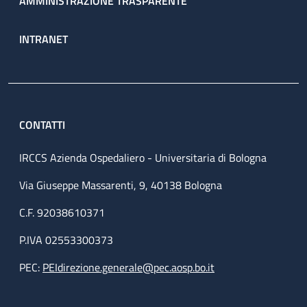
AMMINISTRAZIONE TRASPARENTE
INTRANET
CONTATTI
IRCCS Azienda Ospedaliero - Universitaria di Bologna
Via Giuseppe Massarenti, 9, 40138 Bologna
C.F. 92038610371
P.IVA 02553300373
PEC:
PEIdirezione.generale@pec.aosp.bo.it