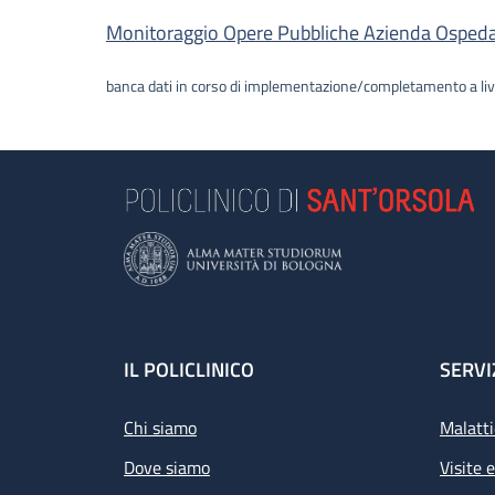
Descrizione
Monitoraggio Opere Pubbliche Azienda Ospedalie
banca dati in corso di implementazione/completamento a liv
Footer
IL POLICLINICO
SERVI
Chi siamo
Malatti
Dove siamo
Visite 