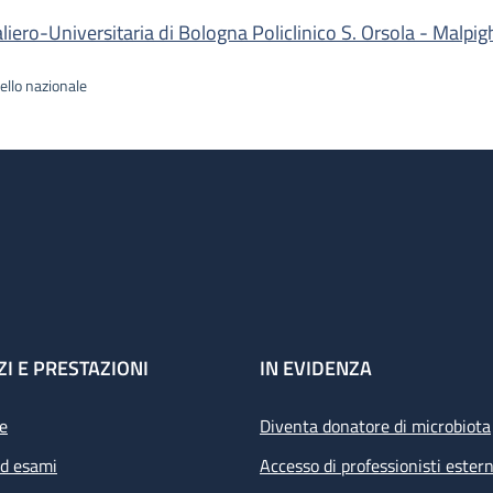
ro-Universitaria di Bologna Policlinico S. Orsola - Malpig
ello nazionale
ZI E PRESTAZIONI
IN EVIDENZA
e
Diventa donatore di microbiota
ed esami
Accesso di professionisti estern