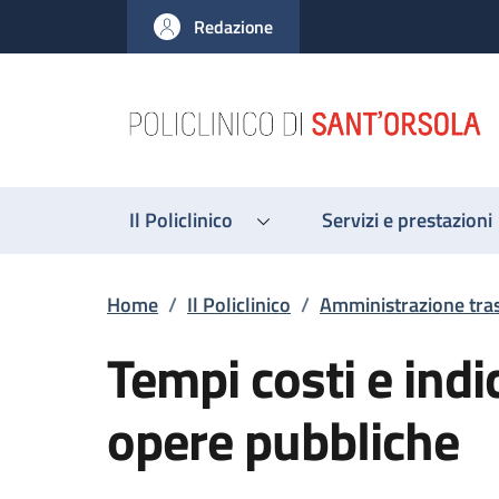
Salta al contenuto principale
Skip to footer content
Redazione
Il Policlinico
Servizi e prestazioni
Briciole di pane
Home
/
Il Policlinico
/
Amministrazione tra
Tempi costi e indi
opere pubbliche