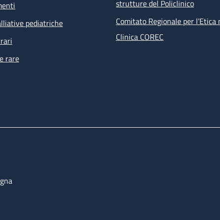
strutture del Policlinico
menti
Comitato Regionale per l’Etica 
lliative pediatriche
Clinica COREC
rari
e rare
ogna