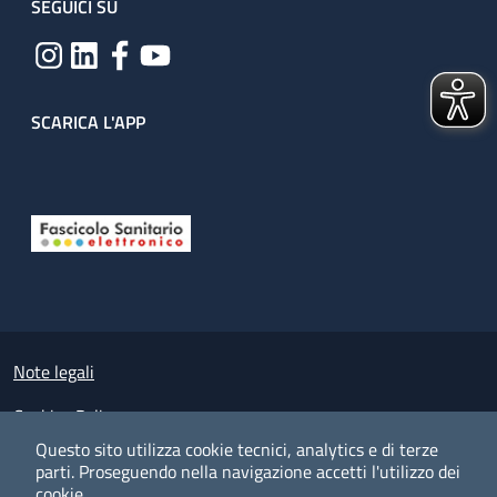
SEGUICI SU
SCARICA L'APP
Useful links section
Small prints
Note legali
Cookies Policy
Questo sito utilizza cookie tecnici, analytics e di terze
Policy privacy e protezione del dato personale
parti.
Proseguendo nella navigazione accetti l'utilizzo dei
cookie.