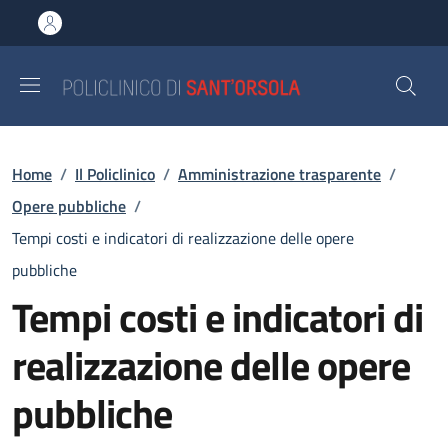
Salta al contenuto principale
Skip to footer content
Briciole di pane
Home
/
Il Policlinico
/
Amministrazione trasparente
/
Opere pubbliche
/
Tempi costi e indicatori di realizzazione delle opere
pubbliche
Tempi costi e indicatori di
realizzazione delle opere
pubbliche