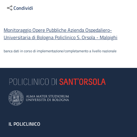
Condividi
Descrizione
Monitoraggio Opere Pubbliche Azienda Ospedaliero-
Universitaria di Bologna Policlinico S. Orsola - Malpighi
banca dati in corso di implementazione/completamento a livello nazionale
Footer
IL POLICLINICO