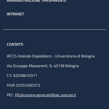
AMMINISTRAZIONE TRASPARENTE
INTRANET
CONTATTI
IRCCS Azienda Ospedaliero - Universitaria di Bologna
Via Giuseppe Massarenti, 9, 40138 Bologna
C.F. 92038610371
P.IVA 02553300373
PEC:
PEIdirezione.generale@pec.aosp.bo.it