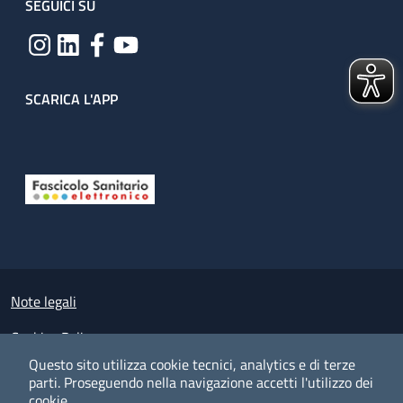
SEGUICI SU
SCARICA L'APP
Useful links section
Small prints
Note legali
Cookies Policy
Questo sito utilizza cookie tecnici, analytics e di terze
Policy privacy e protezione del dato personale
parti.
Proseguendo nella navigazione accetti l'utilizzo dei
cookie.