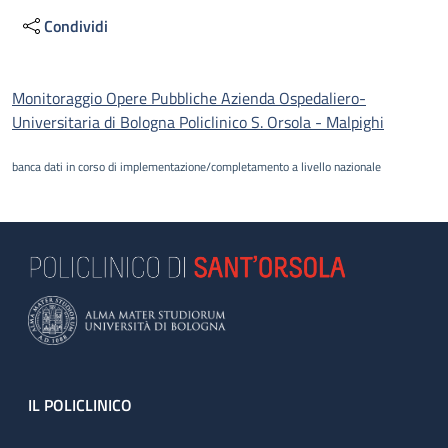
Condividi
Descrizione
Monitoraggio Opere Pubbliche Azienda Ospedaliero-
Universitaria di Bologna Policlinico S. Orsola - Malpighi
banca dati in corso di implementazione/completamento a livello nazionale
Footer
IL POLICLINICO