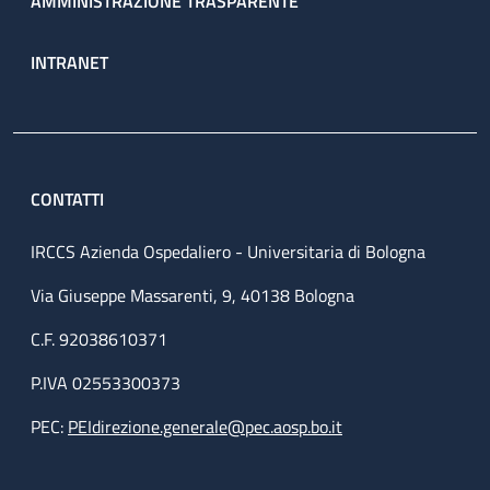
AMMINISTRAZIONE TRASPARENTE
INTRANET
CONTATTI
IRCCS Azienda Ospedaliero - Universitaria di Bologna
Via Giuseppe Massarenti, 9, 40138 Bologna
C.F. 92038610371
P.IVA 02553300373
PEC:
PEIdirezione.generale@pec.aosp.bo.it