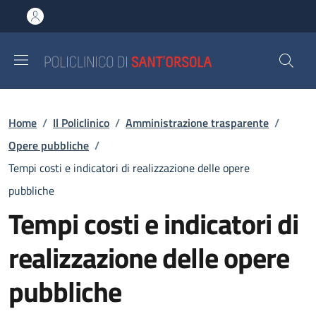
Salta al contenuto principale
Skip to footer content
Briciole di pane
Home
/
Il Policlinico
/
Amministrazione trasparente
/
Opere pubbliche
/
Tempi costi e indicatori di realizzazione delle opere
pubbliche
Tempi costi e indicatori di
realizzazione delle opere
pubbliche