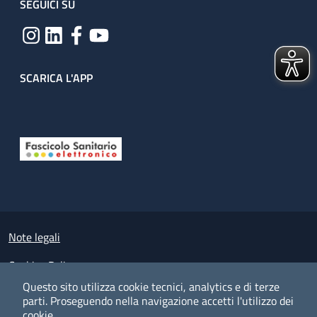
SEGUICI SU
SCARICA L'APP
Useful links section
Small prints
Note legali
Cookies Policy
Questo sito utilizza cookie tecnici, analytics e di terze
Policy privacy e protezione del dato personale
parti.
Proseguendo nella navigazione accetti l'utilizzo dei
cookie.