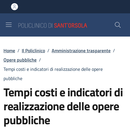
Salta al contenuto principale
Skip to footer content
Briciole di pane
Home
/
Il Policlinico
/
Amministrazione trasparente
/
Opere pubbliche
/
Tempi costi e indicatori di realizzazione delle opere
pubbliche
Tempi costi e indicatori di
realizzazione delle opere
pubbliche