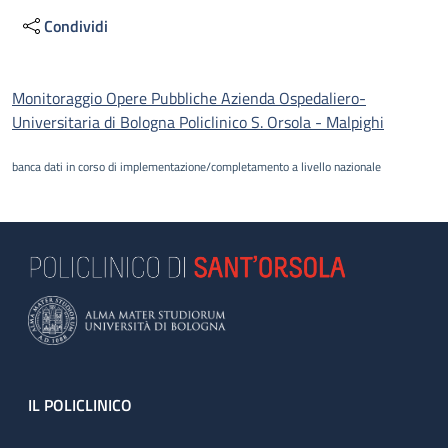
Condividi
Descrizione
Monitoraggio Opere Pubbliche Azienda Ospedaliero-
Universitaria di Bologna Policlinico S. Orsola - Malpighi
banca dati in corso di implementazione/completamento a livello nazionale
Footer
IL POLICLINICO