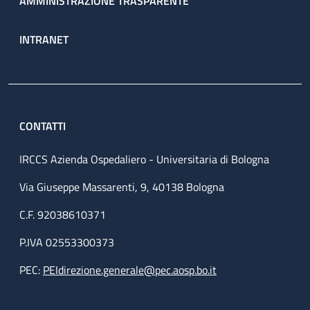
AMMINISTRAZIONE TRASPARENTE
INTRANET
CONTATTI
IRCCS Azienda Ospedaliero - Universitaria di Bologna
Via Giuseppe Massarenti, 9, 40138 Bologna
C.F. 92038610371
P.IVA 02553300373
PEC:
PEIdirezione.generale@pec.aosp.bo.it