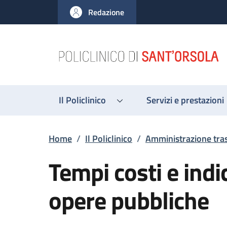
Salta al contenuto principale
Skip to footer content
Redazione
Il Policlinico
Servizi e prestazioni
Briciole di pane
Home
/
Il Policlinico
/
Amministrazione tra
Tempi costi e indi
opere pubbliche