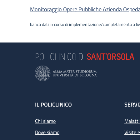
Descrizione
Monitoraggio Opere Pubbliche Azienda Ospedalie
banca dati in corso di implementazione/completamento a liv
Footer
IL POLICLINICO
SERVI
Chi siamo
Malatti
Dove siamo
Visite 