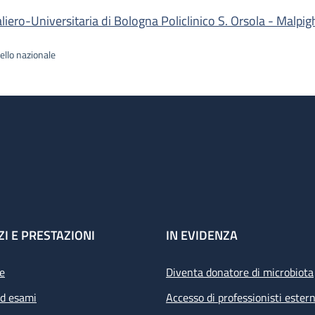
ro-Universitaria di Bologna Policlinico S. Orsola - Malpig
ello nazionale
ZI E PRESTAZIONI
IN EVIDENZA
e
Diventa donatore di microbiota
ed esami
Accesso di professionisti estern