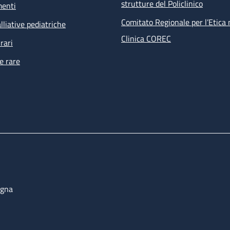
strutture del Policlinico
menti
Comitato Regionale per l’Etica 
lliative pediatriche
Clinica COREC
rari
e rare
ogna