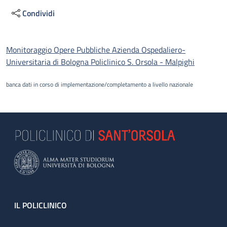
Condividi
Descrizione
Monitoraggio Opere Pubbliche Azienda Ospedaliero-
Universitaria di Bologna Policlinico S. Orsola - Malpighi
banca dati in corso di implementazione/completamento a livello nazionale
Footer
IL POLICLINICO