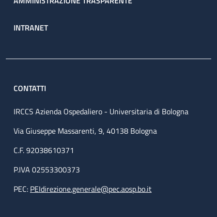
AMMINISTRAZIONE TRASPARENTE
INTRANET
CONTATTI
IRCCS Azienda Ospedaliero - Universitaria di Bologna
Via Giuseppe Massarenti, 9, 40138 Bologna
C.F. 92038610371
P.IVA 02553300373
PEC:
PEIdirezione.generale@pec.aosp.bo.it