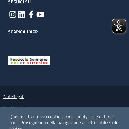
SEGUICI SU
SCARICA L'APP
Useful links section
Small prints
Note legali
Cookies Policy
Questo sito utilizza cookie tecnici, analytics e di terze
Policy privacy e protezione del dato personale
parti.
Proseguendo nella navigazione accetti l'utilizzo dei
cookie.