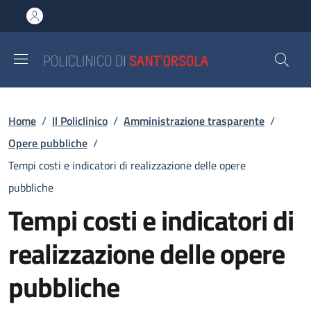
Salta al contenuto principale
Skip to footer content
Briciole di pane
Home
/
Il Policlinico
/
Amministrazione trasparente
/
Opere pubbliche
/
Tempi costi e indicatori di realizzazione delle opere
pubbliche
Tempi costi e indicatori di
realizzazione delle opere
pubbliche