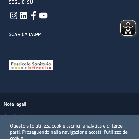
SEGUICI SU
SCARICA L'APP
Useful links section
Small prints
Note legali
Cookies Policy
Questo sito utilizza cookie tecnici, analytics e di terze
Policy privacy e protezione del dato personale
parti.
Proseguendo nella navigazione accetti l'utilizzo dei
cookie.