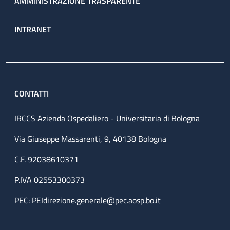
AMMINISTRAZIONE TRASPARENTE
INTRANET
CONTATTI
IRCCS Azienda Ospedaliero - Universitaria di Bologna
Via Giuseppe Massarenti, 9, 40138 Bologna
C.F. 92038610371
P.IVA 02553300373
PEC:
PEIdirezione.generale@pec.aosp.bo.it