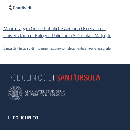
Condividi
Descrizione
Monitoraggio Opere Pubbliche Azienda Ospedaliero-
Universitaria di Bologna Policlinico S. Orsola - Malpighi
banca dati in corso di implementazione/completamento a livello nazionale
Footer
IL POLICLINICO