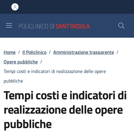
Salta al contenuto principale
Skip to footer content
Briciole di pane
Home
/
Il Policlinico
/
Amministrazione trasparente
/
Opere pubbliche
/
Tempi costi e indicatori di realizzazione delle opere
pubbliche
Tempi costi e indicatori di
realizzazione delle opere
pubbliche