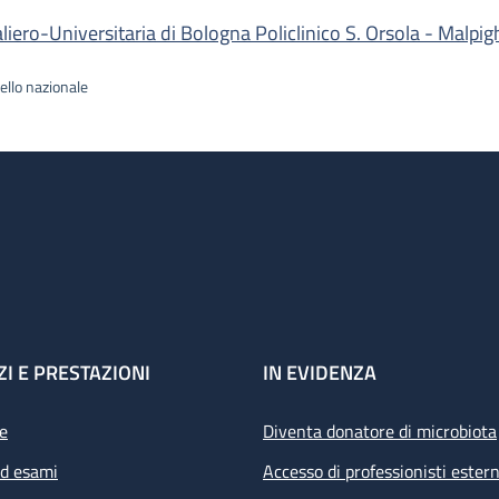
ro-Universitaria di Bologna Policlinico S. Orsola - Malpig
ello nazionale
ZI E PRESTAZIONI
IN EVIDENZA
e
Diventa donatore di microbiota
ed esami
Accesso di professionisti estern