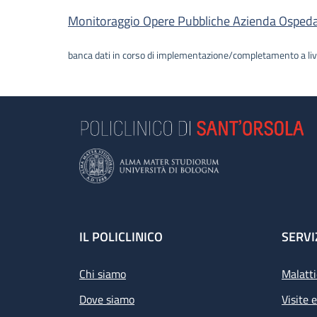
Descrizione
Monitoraggio Opere Pubbliche Azienda Ospedalie
banca dati in corso di implementazione/completamento a liv
Footer
IL POLICLINICO
SERVI
Chi siamo
Malatti
Dove siamo
Visite 