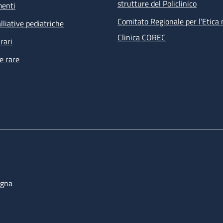
strutture del Policlinico
menti
Comitato Regionale per l’Etica 
lliative pediatriche
Clinica COREC
rari
e rare
ogna