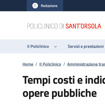
Salta al contenuto principale
Skip to footer content
Redazione
Il Policlinico
Servizi e prestazioni
Briciole di pane
Home
/
Il Policlinico
/
Amministrazione tra
Tempi costi e indi
opere pubbliche